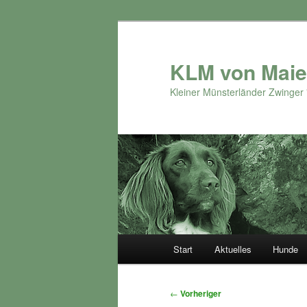
Zum
primären
Inhalt
KLM von Maie
springen
Kleiner Münsterländer Zwinger 
Hauptmenü
Start
Aktuelles
Hunde
Beitragsnavigation
←
Vorheriger