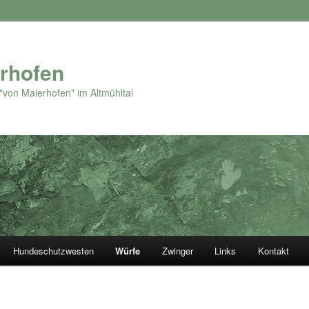
rhofen
"von Maierhofen" im Altmühltal
Hundeschutzwesten
Würfe
Zwinger
Links
Kontakt