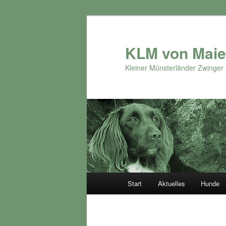
Zum
primären
Inhalt
KLM von Maie
springen
Kleiner Münsterländer Zwinger 
Hauptmenü
Start
Aktuelles
Hunde