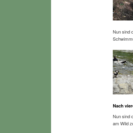
Nun sind 
Schwimmun
Nach vie
Nun sind d
am Wild z