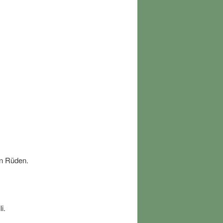
en Rüden.
lli.