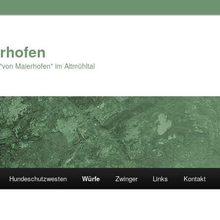
rhofen
"von Maierhofen" im Altmühltal
Hundeschutzwesten
Würfe
Zwinger
Links
Kontakt