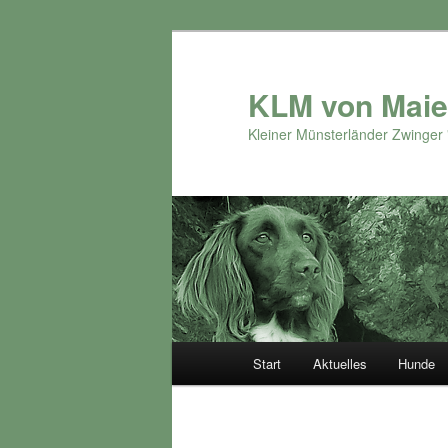
Zum
primären
Inhalt
KLM von Maie
springen
Kleiner Münsterländer Zwinger 
Hauptmenü
Start
Aktuelles
Hunde