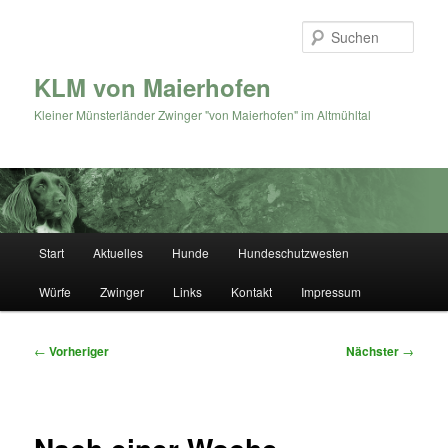
Zum
primären
Such
Inhalt
springen
KLM von Maierhofen
Kleiner Münsterländer Zwinger "von Maierhofen" im Altmühltal
Hauptmenü
Start
Aktuelles
Hunde
Hundeschutzwesten
Würfe
Zwinger
Links
Kontakt
Impressum
Beitragsnavigation
←
Vorheriger
Nächster
→